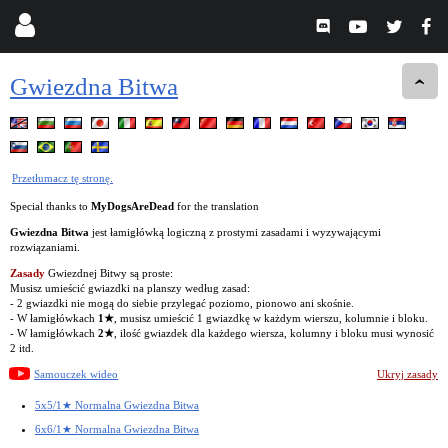
Gwiezdna Bitwa
Przetłumacz tę stronę.
Special thanks to
MyDogsAreDead
for the translation
Gwiezdna Bitwa
jest łamigłówką logiczną z prostymi zasadami i wyzywającymi
rozwiązaniami.
Zasady
Gwiezdnej Bitwy są proste:
Musisz umieścić gwiazdki na planszy według zasad:
- 2 gwiazdki nie mogą do siebie przylegać poziomo, pionowo ani skośnie.
- W łamigłówkach
1★
, musisz umieścić 1 gwiazdkę w każdym wierszu, kolumnie i bloku.
- W łamigłówkach
2★
, ilość gwiazdek dla każdego wiersza, kolumny i bloku musi wynosić
2 itd.
Samouczek wideo
Ukryj zasady
5x5/1★ Normalna Gwiezdna Bitwa
6x6/1★ Normalna Gwiezdna Bitwa