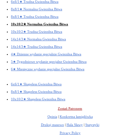
6x6/1★ Trudna Gwiezdna Bitwa
8x8/1★ Normalna Gwiezdna Bitwa
8x8/1★ Trudna Gwiezdna Bitwa
10x10/2★ Normalna Gwiezdna Bitwa
10x10/2★ Trudna Gwiezdna Bitwa
14x14/3★ Normalna Gwiezdna Bitwa
14x14/3★ Trudna Gwiezdna Bitwa
4★ Dzienne wydanie specjalnie Gwiezdna Bitwa
5★ Tygodniowe wydanie specjalne Gwiezdna Bitwa
6★ Miesięczne wydanie specjalne Gwiezdna Bitwa
6x6/1★ Shapeless Gwiezdna Bitwa
8x8/1★ Shapeless Gwiezdna Bitwa
10x10/2★ Shapeless Gwiezdna Bitwa
Zostań Patronem
Opinia
|
Konkretna łamigłówka
Drukuj masowo
|
Hala Sławy
|
Statystyki
Privacy Policy