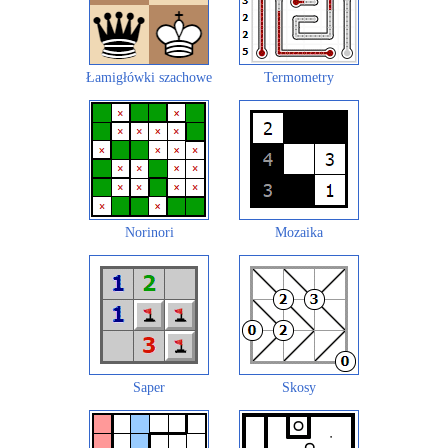
Łamigłówki szachowe
Termometry
Norinori
Mozaika
Saper
Skosy