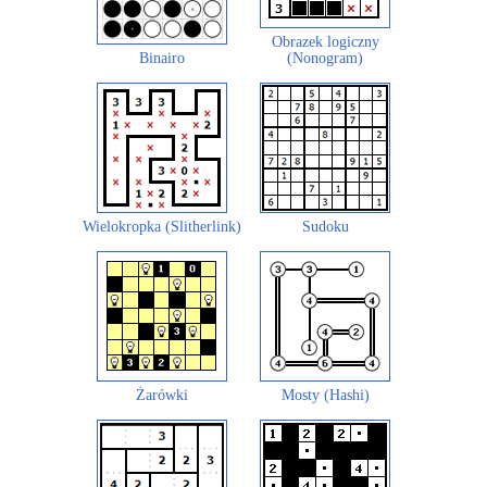
Obrazek logiczny
Binairo
(Nonogram)
Wielokropka (Slitherlink)
Sudoku
Żarówki
Mosty (Hashi)