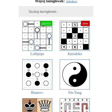
Więcej łamigłówek:
hide
show
Lollipops
Kurodoko
Binairo+
Yin-Yang