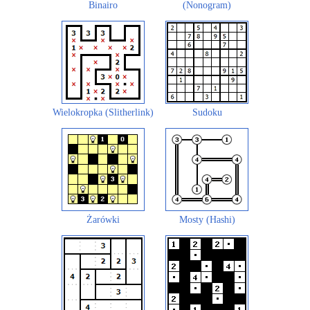
Binairo
(Nonogram)
Wielokropka (Slitherlink)
Sudoku
Żarówki
Mosty (Hashi)