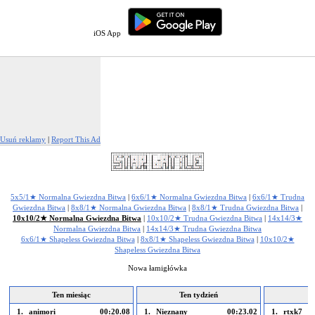
iOS App
Usuń reklamy
|
Report This Ad
5x5/1★ Normalna Gwiezdna Bitwa
|
6x6/1★ Normalna Gwiezdna Bitwa
|
6x6/1★ Trudna
Gwiezdna Bitwa
|
8x8/1★ Normalna Gwiezdna Bitwa
|
8x8/1★ Trudna Gwiezdna Bitwa
|
10x10/2★ Normalna Gwiezdna Bitwa
|
10x10/2★ Trudna Gwiezdna Bitwa
|
14x14/3★
Normalna Gwiezdna Bitwa
|
14x14/3★ Trudna Gwiezdna Bitwa
6x6/1★ Shapeless Gwiezdna Bitwa
|
8x8/1★ Shapeless Gwiezdna Bitwa
|
10x10/2★
Shapeless Gwiezdna Bitwa
Nowa łamigłówka
Ten miesiąc
Ten tydzień
D
1.
animori
00:20.08
1.
Nieznany
00:23.02
1.
rtxk7