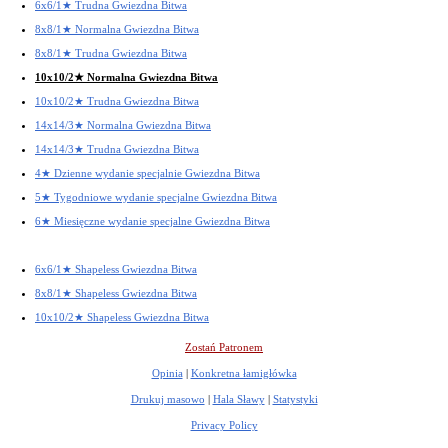
6x6/1★ Trudna Gwiezdna Bitwa
8x8/1★ Normalna Gwiezdna Bitwa
8x8/1★ Trudna Gwiezdna Bitwa
10x10/2★ Normalna Gwiezdna Bitwa
10x10/2★ Trudna Gwiezdna Bitwa
14x14/3★ Normalna Gwiezdna Bitwa
14x14/3★ Trudna Gwiezdna Bitwa
4★ Dzienne wydanie specjalnie Gwiezdna Bitwa
5★ Tygodniowe wydanie specjalne Gwiezdna Bitwa
6★ Miesięczne wydanie specjalne Gwiezdna Bitwa
6x6/1★ Shapeless Gwiezdna Bitwa
8x8/1★ Shapeless Gwiezdna Bitwa
10x10/2★ Shapeless Gwiezdna Bitwa
Zostań Patronem
Opinia
|
Konkretna łamigłówka
Drukuj masowo
|
Hala Sławy
|
Statystyki
Privacy Policy