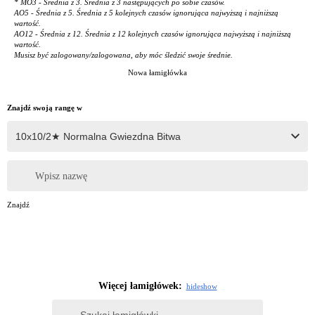
* MO3 - Średnia z 3. Średnia z 3 następujących po sobie czasów.
AO5 - Średnia z 5. Średnia z 5 kolejnych czasów ignorująca najwyższą i najniższą
wartość.
AO12 - Średnia z 12. Średnia z 12 kolejnych czasów ignorująca najwyższą i najniższą
wartość.
Musisz być zalogowany/zalogowana, aby móc śledzić swoje średnie.
Nowa łamigłówka
Znajdź swoją rangę w
Wpisz nazwę
Znajdź
Więcej łamigłówek:
hide
show