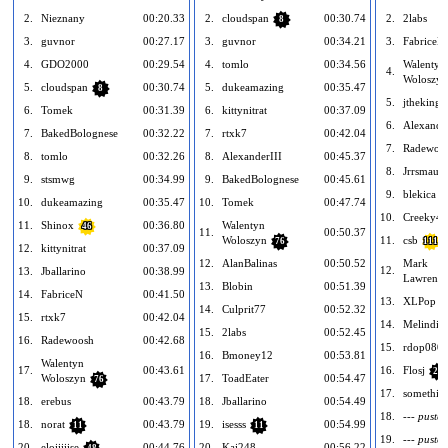
2.
Nieznany
00:20.33
2.
cloudspan
00:30.74
2.
2labs
8
3.
guvnor
00:27.17
3.
guvnor
00:34.21
3.
FabriceN
4.
GDO2000
00:29.54
4.
tomlo
00:34.56
Walentyn
4.
Woloszyn
5.
cloudspan
00:30.74
5.
dukeamazing
00:35.47
8
5.
jtheking8
6.
Tomek
00:31.39
6.
kittynitrat
00:37.09
6.
Alexander
7.
BakedBolognese
00:32.22
7.
rtxk7
00:42.04
7.
Radewoo
8.
tomlo
00:32.26
8.
AlexanderIII
00:45.37
8.
Jrrsmaug
9.
stsmwg
00:34.99
9.
BakedBolognese
00:45.61
9.
blekica
10.
dukeamazing
00:35.47
10.
Tomek
00:47.74
10.
Creeky47
11.
Shinox
00:36.80
Walentyn
46
11.
00:50.37
Woloszyn
11.
csb
76
111
12.
kittynitrat
00:37.09
12.
AlanBalinas
00:50.52
Mark
12.
13.
Jballarino
00:38.99
Lawrence
13.
Blobin
00:51.39
14.
FabriceN
00:41.50
13.
XLPop
14.
Culprit77
00:52.32
15.
rtxk7
00:42.04
14.
Melindil
15.
2labs
00:52.45
16.
Radewoosh
00:42.68
15.
rdop080
16.
Bmoney12
00:53.81
Walentyn
17.
00:43.61
16.
Flosj
24
Woloszyn
17.
ToadEater
00:54.47
76
17.
somethin
18.
erebus
00:43.79
18.
Jballarino
00:54.49
18.
--- puste 
18.
norat
00:43.79
19.
isesss
00:54.99
11
11
19.
--- puste 
20.
eloiiiiise
00:44.76
20.
Kai248
00:56.22