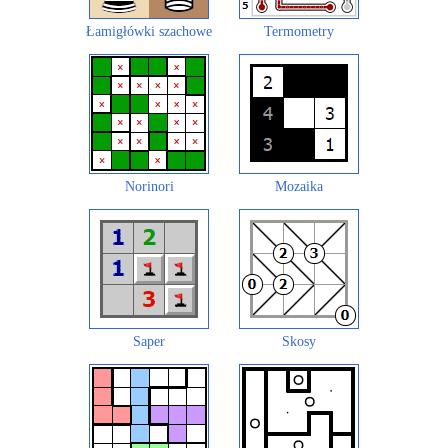
Łamigłówki szachowe
Termometry
Norinori
Mozaika
Saper
Skosy