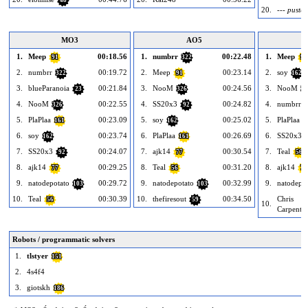
48
20.
--- puste 
MO3
AO5
1.
Meep
00:18.56
1.
numbrr
00:22.48
1.
Meep
91
322
91
2.
numbrr
00:19.72
2.
Meep
00:23.14
2.
soy
322
91
162
3.
blueParanoia
00:21.84
3.
NooM
00:24.56
3.
NooM
23
326
32
4.
NooM
00:22.55
4.
SS20x3
00:24.82
4.
numbrr
326
92
3
5.
PlaPlaa
00:23.09
5.
soy
00:25.02
5.
PlaPlaa
161
162
1
6.
soy
00:23.74
6.
PlaPlaa
00:26.69
6.
SS20x3
162
161
7.
SS20x3
00:24.07
7.
ajk14
00:30.54
7.
Teal
92
77
56
8.
ajk14
00:29.25
8.
Teal
00:31.20
8.
ajk14
77
56
77
9.
natodepotato
00:29.72
9.
natodepotato
00:32.99
9.
natodepot
103
103
10.
Teal
00:30.39
10.
thefiresout
00:34.50
Chris
56
59
10.
Carpenter
Robots / programmatic solvers
1.
tlstyer
151
2.
4s4f4
3.
giotskh
186