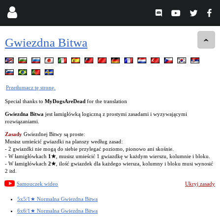
Gwiezdna Bitwa
Przetłumacz tę stronę.
Special thanks to
MyDogsAreDead
for the translation
Gwiezdna Bitwa
jest łamigłówką logiczną z prostymi zasadami i wyzywającymi
rozwiązaniami.
Zasady
Gwiezdnej Bitwy są proste:
Musisz umieścić gwiazdki na planszy według zasad:
- 2 gwiazdki nie mogą do siebie przylegać poziomo, pionowo ani skośnie.
- W łamigłówkach
1★
, musisz umieścić 1 gwiazdkę w każdym wierszu, kolumnie i bloku.
- W łamigłówkach
2★
, ilość gwiazdek dla każdego wiersza, kolumny i bloku musi wynosić
2 itd.
Samouczek wideo
Ukryj zasady
5x5/1★ Normalna Gwiezdna Bitwa
6x6/1★ Normalna Gwiezdna Bitwa