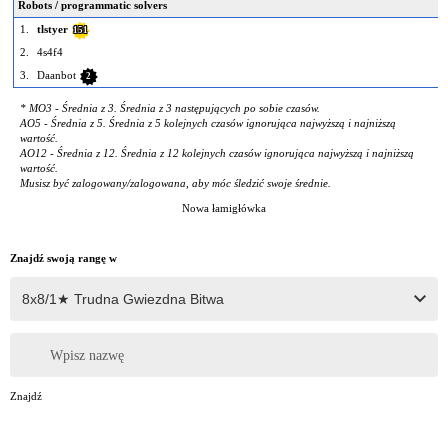
Robots / programmatic solvers
1.
tlstyer
151
2.
4s4f4
3.
Daanbot
2
* MO3 - Średnia z 3. Średnia z 3 następujących po sobie czasów.
AO5 - Średnia z 5. Średnia z 5 kolejnych czasów ignorująca najwyższą i najniższą
wartość.
AO12 - Średnia z 12. Średnia z 12 kolejnych czasów ignorująca najwyższą i najniższą
wartość.
Musisz być zalogowany/zalogowana, aby móc śledzić swoje średnie.
Nowa łamigłówka
Znajdź swoją rangę w
Wpisz nazwę
Znajdź