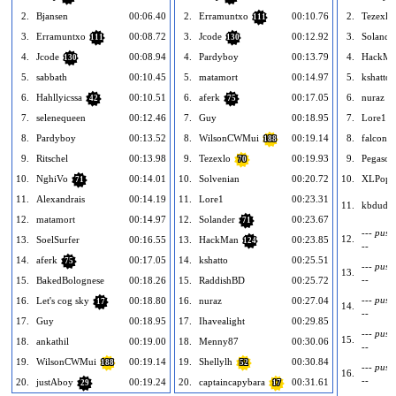
2.
Bjansen
00:06.40
2.
Erramuntxo
00:10.76
2.
Tezexlo
111
3.
Erramuntxo
00:08.72
3.
Jcode
00:12.92
3.
Solande
111
130
4.
Jcode
00:08.94
4.
Pardyboy
00:13.79
4.
HackMa
130
5.
sabbath
00:10.45
5.
matamort
00:14.97
5.
kshatto
6.
Hahllyicssa
00:10.51
6.
aferk
00:17.05
6.
nuraz
42
75
7.
selenequeen
00:12.46
7.
Guy
00:18.95
7.
Lore1
8.
Pardyboy
00:13.52
8.
WilsonCWMui
00:19.14
8.
falcond
188
9.
Ritschel
00:13.98
9.
Tezexlo
00:19.93
9.
Pegaso5
70
10.
NghiVo
00:14.01
10.
Solvenian
00:20.72
10.
XLPop
71
11.
Alexandrais
00:14.19
11.
Lore1
00:23.31
11.
kbdude
12.
matamort
00:14.97
12.
Solander
00:23.67
71
--- puste
12.
13.
SoelSurfer
00:16.55
13.
HackMan
00:23.85
124
--
14.
aferk
00:17.05
14.
kshatto
00:25.51
75
--- puste
13.
--
15.
BakedBolognese
00:18.26
15.
RaddishBD
00:25.72
--- puste
16.
Let's cog sky
00:18.80
16.
nuraz
00:27.04
17
14.
--
17.
Guy
00:18.95
17.
Ihavealight
00:29.85
--- puste
15.
18.
ankathil
00:19.00
18.
Menny87
00:30.06
--
19.
WilsonCWMui
00:19.14
19.
Shellylh
00:30.84
188
52
--- puste
16.
--
20.
justAboy
00:19.24
20.
captaincapybara
00:31.61
29
17