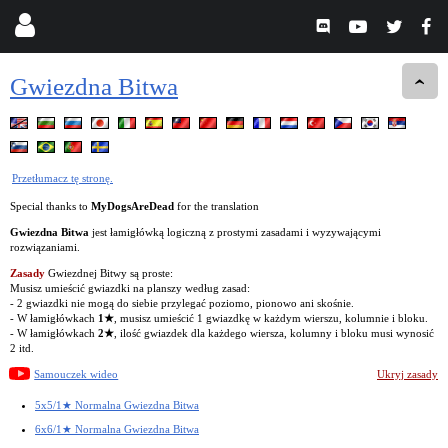
Gwiezdna Bitwa
Przetłumacz tę stronę.
Special thanks to
MyDogsAreDead
for the translation
Gwiezdna Bitwa
jest łamigłówką logiczną z prostymi zasadami i wyzywającymi
rozwiązaniami.
Zasady
Gwiezdnej Bitwy są proste:
Musisz umieścić gwiazdki na planszy według zasad:
- 2 gwiazdki nie mogą do siebie przylegać poziomo, pionowo ani skośnie.
- W łamigłówkach
1★
, musisz umieścić 1 gwiazdkę w każdym wierszu, kolumnie i bloku.
- W łamigłówkach
2★
, ilość gwiazdek dla każdego wiersza, kolumny i bloku musi wynosić
2 itd.
Samouczek wideo
Ukryj zasady
5x5/1★ Normalna Gwiezdna Bitwa
6x6/1★ Normalna Gwiezdna Bitwa