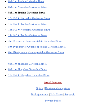
6x6/1★ Trudna Gwiezdna Bitwa
8x8/1★ Normalna Gwiezdna Bitwa
8x8/1★ Trudna Gwiezdna Bitwa
10x10/2★ Normalna Gwiezdna Bitwa
10x10/2★ Trudna Gwiezdna Bitwa
14x14/3★ Normalna Gwiezdna Bitwa
14x14/3★ Trudna Gwiezdna Bitwa
4★ Dzienne wydanie specjalnie Gwiezdna Bitwa
5★ Tygodniowe wydanie specjalne Gwiezdna Bitwa
6★ Miesięczne wydanie specjalne Gwiezdna Bitwa
6x6/1★ Shapeless Gwiezdna Bitwa
8x8/1★ Shapeless Gwiezdna Bitwa
10x10/2★ Shapeless Gwiezdna Bitwa
Zostań Patronem
Opinia
|
Konkretna łamigłówka
Drukuj masowo
|
Hala Sławy
|
Statystyki
Privacy Policy