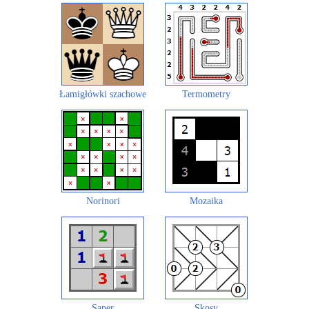
Łamigłówki szachowe
Termometry
Norinori
Mozaika
Saper
Skosy