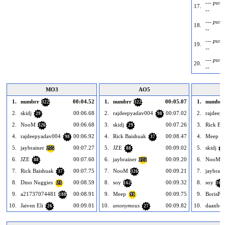
--- puste
17.
--
--- puste
18.
--
--- puste
19.
--
--- puste
20.
--
MO3
AO5
1.
numbrr
00:04.52
1.
numbrr
00:05.07
1.
numbrr
322
322
2.
skidj
00:06.68
2.
rajdeepyadav004
00:07.02
2.
rajdeep
29
98
2.
NooM
00:06.68
3.
skidj
00:07.26
3.
Rick Ba
326
29
4.
rajdeepyadav004
00:06.92
4.
Rick Baishuak
00:08.47
4.
Meep
98
37
9
5.
jaybrainer
00:07.27
5.
JZE
00:09.02
5.
skidj
275
88
2
6.
JZE
00:07.60
6.
jaybrainer
00:09.20
6.
NooM
88
275
7.
Rick Baishuak
00:07.75
7.
NooM
00:09.21
7.
jaybrain
37
326
8.
Dino Nuggies
00:08.59
8.
soy
00:09.32
8.
soy
23
162
162
9.
a21737074481
00:08.91
9.
Meep
00:09.75
9.
BorisPo
188
91
10.
Jaiven Eli
00:09.01
10.
anonymous
00:09.82
10.
daanbe
26
27