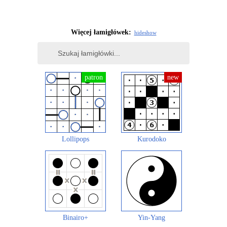
Więcej łamigłówek:
hide
show
Lollipops
Kurodoko
Binairo+
Yin-Yang