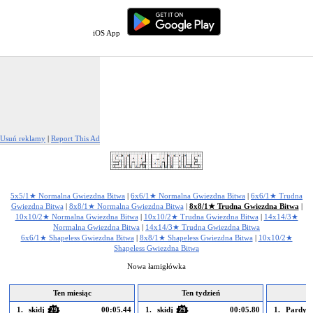
iOS App
Usuń reklamy
|
Report This Ad
5x5/1★ Normalna Gwiezdna Bitwa
|
6x6/1★ Normalna Gwiezdna Bitwa
|
6x6/1★ Trudna
Gwiezdna Bitwa
|
8x8/1★ Normalna Gwiezdna Bitwa
|
8x8/1★ Trudna Gwiezdna Bitwa
|
10x10/2★ Normalna Gwiezdna Bitwa
|
10x10/2★ Trudna Gwiezdna Bitwa
|
14x14/3★
Normalna Gwiezdna Bitwa
|
14x14/3★ Trudna Gwiezdna Bitwa
6x6/1★ Shapeless Gwiezdna Bitwa
|
8x8/1★ Shapeless Gwiezdna Bitwa
|
10x10/2★
Shapeless Gwiezdna Bitwa
Nowa łamigłówka
Ten miesiąc
Ten tydzień
1.
skidj
00:05.44
1.
skidj
00:05.80
1.
Pardyb
29
29